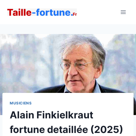
Aller
au
contenu
MUSICIENS
Alain Finkielkraut
fortune detaillée (2025)