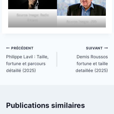
Source image: Radio
france
Source image: JDD
Navigation
PRÉCÉDENT
SUIVANT
Philippe Lavil : Taille,
Demis Roussos
de
fortune et parcours
fortune et taille
l’article
détaillé (2025)
detaillée (2025)
Publications similaires