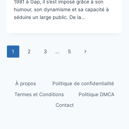
1981 à Gap, il s’est imposé grâce à son
humour, son dynamisme et sa capacité à
séduire un large public. De la…
Navigation
Page
1
2
3
…
5
de
suivante
page
À propos
Politique de confidentialité
Termes et Conditions
Politique DMCA
Contact