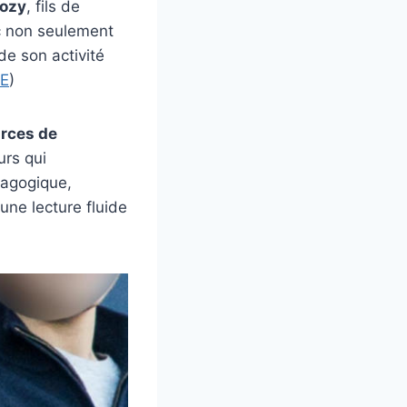
kozy
, fils de
lic non seulement
de son activité
E
)
rces de
urs qui
dagogique,
une lecture fluide