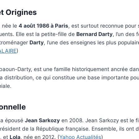
et Origines
 née le
4 août 1986 à Paris
, est surtout reconnue pour 
uents. Elle est la petite-fille de
Bernard Darty
, l’un des
ectroménager
Darty
, l’une des enseignes les plus populai
ALAIRE
)
ebaoun-Darty, est une famille historiquement ancrée dan
a distribution, ce qui constitue une base importante p
iale.
sonnelle
 a épousé
Jean Sarkozy
en 2008. Jean Sarkozy est le fi
résident de la République française. Ensemble, ils ont 
, et
Lola
, née en 2012. (
Yahoo Actualités
)