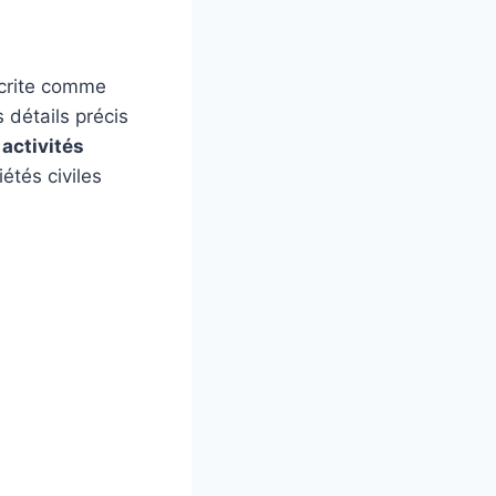
écrite comme
 détails précis
s
activités
étés civiles