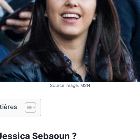
Source image: MSN
tières
 Jessica Sebaoun ?