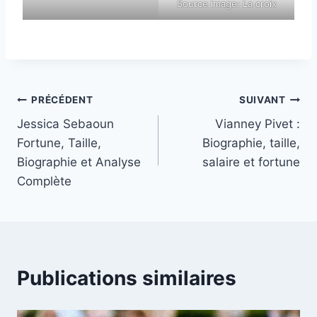
Source image: La croix
Navigation
PRÉCÉDENT
SUIVANT
Jessica Sebaoun
Vianney Pivet :
de
Fortune, Taille,
Biographie, taille,
l’article
Biographie et Analyse
salaire et fortune
Complète
Publications similaires