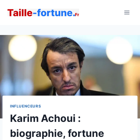
Aller
au
contenu
INFLUENCEURS
Karim Achoui :
biographie, fortune