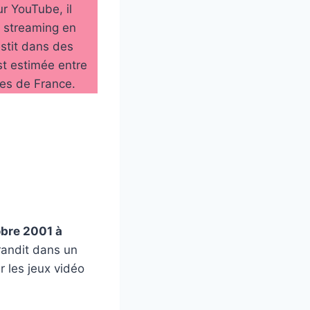
ur YouTube, il
le streaming en
stit dans des
t estimée entre
les de France.
obre 2001 à
randit dans un
 les jeux vidéo