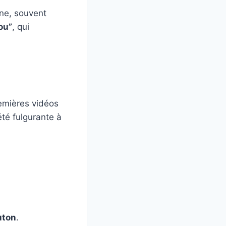
one, souvent
ou”
, qui
emières vidéos
été fulgurante à
uton
.